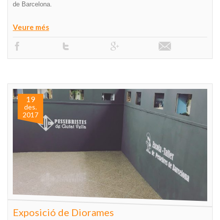
de Barcelona.
Veure més
19
des.
2017
Exposició de Diorames