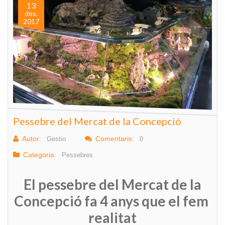
13
des.
2017
Pessebre del Mercat de la Concepció
Autor:
Comentaris:
Gestio
0
Categoria:
Pessebres
El pessebre del Mercat de la
Concepció fa 4 anys que el fem
realitat