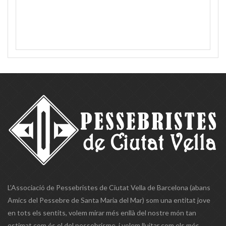
L’Associació de Pessebristes de Ciutat Vella de Barcelona (abans
Amics del Pessebre de Santa Maria del Mar) som una entitat jove
en tots els sentits, volem mirar més enllà del nostre món tan
estimat com és el del pessebrisme, i volem lluitar com els més