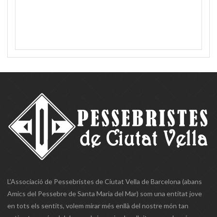
L’Associació de Pessebristes de Ciutat Vella de Barcelona (abans
Amics del Pessebre de Santa Maria del Mar) som una entitat jove
en tots els sentits, volem mirar més enllà del nostre món tan