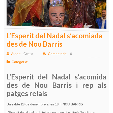
L’Esperit del Nadal s’acomiada
des de Nou Barris
Autor:
Comentaris:
Gestio
0
Categoria:
L’Esperit del Nadal s’acomida
des de Nou Barris i rep als
patges reials
Dissabte 29 de desembre a les 18 h NOU BARRIS
L’Esperit del Nadal amb tot el seu seguici visitarà Nou Barris.