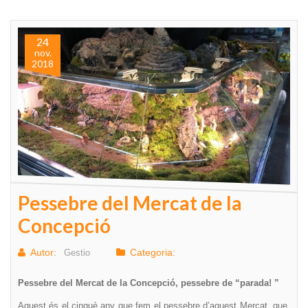
24
nov.
2018
Pessebre del Mercat de la
Concepció
Autor:
Categoria:
Gestio
Pessebre del Mercat de la Concepció, pessebre de “parada! ”
Aquest és el cinquè any que fem el pessebre d’aquest Mercat, que