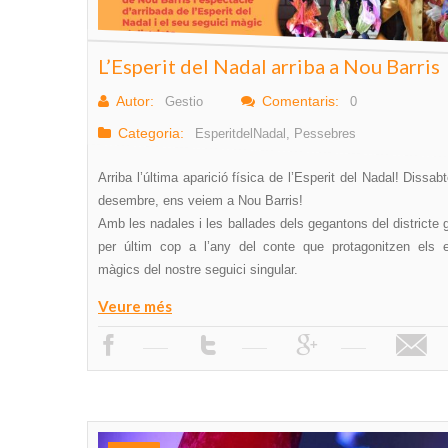
L’Esperit del Nadal arriba a Nou Barris
Autor:
Comentaris:
Gestio
0
Categoria:
EsperitdelNadal
,
Pessebres
Arriba l’última aparició física de l’Esperit del Nadal! Dissab
desembre, ens veiem a Nou Barris!
Amb les nadales i les ballades dels gegantons del districte
per últim cop a l’any del conte que protagonitzen els 
màgics del nostre seguici singular.
Veure més