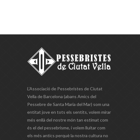
L’Associació de Pessebristes de Ciutat
Vella de Barcelona (abans Amics del
Pessebre de Santa Maria del Mar) som una
entitat jove en tots els sentits, volem mirar
més enllà del nostre món tan estimat com
és el del pessebrisme, i volem lluitar com
els més antics perquè la nostra cultura no