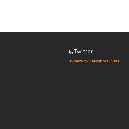
@Twitter
Tweets by PessebresCVella