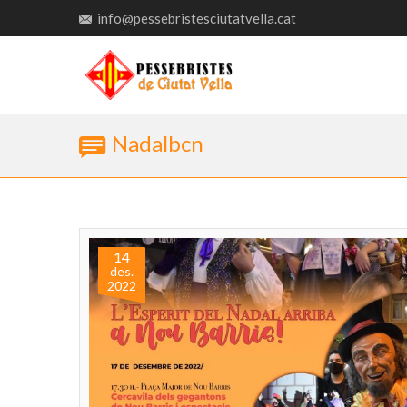
info@pessebristesciutatvella.cat
Nadalbcn
14
des.
2022