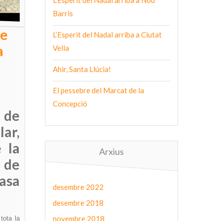
L’Esperit del Nadal arriba a Nou
Barris
de
L’Esperit del Nadal arriba a Ciutat
a
Vella
Ahir, Santa Llúcia!
El pessebre del Marcat de la
Concepció
 de
lar,
 la
Arxius
 de
Casa
desembre 2022
desembre 2018
novembre 2018
tota la