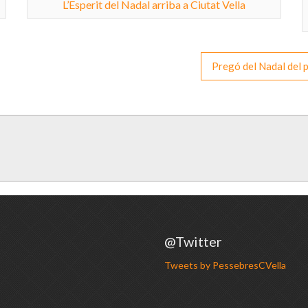
L’Esperit del Nadal arriba a Ciutat Vella
Pregó del Nadal del 
@Twitter
Tweets by PessebresCVella