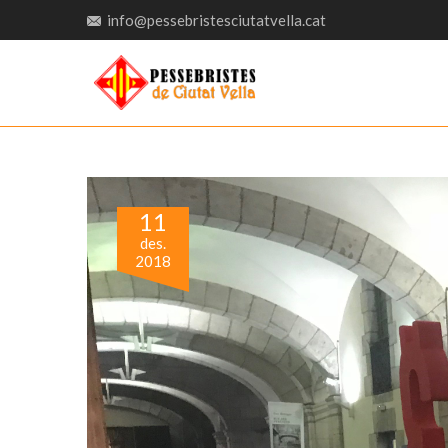
info@pessebristesciutatvella.cat
11
des.
2018