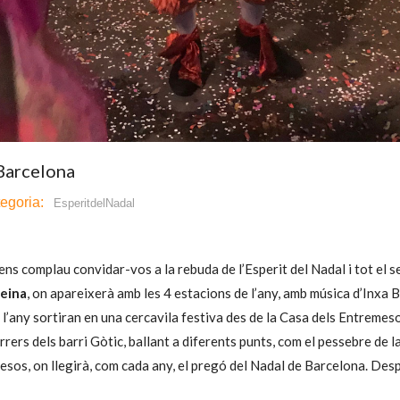
 Barcelona
egoria:
EsperitdelNadal
ns complau convidar-vos a la rebuda de l’Esperit del Nadal i tot el se
reina
, on apareixerà amb les 4 estacions de l’any, amb música d’Inxa B
l’any sortiran en una cercavila festiva des de la Casa dels Entremeso
rers dels barri Gòtic, ballant a diferents punts, com el pessebre de l
mesos, on llegirà, com cada any, el pregó del Nadal de Barcelona. Des