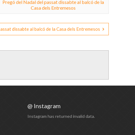
Pregó del Nadal del passat dissabte al balcó de la
Casa dels Entremesos
passat dissabte al balcó de la Casa dels Entremesos
@ Instagram
Instagram has returned invalid data.