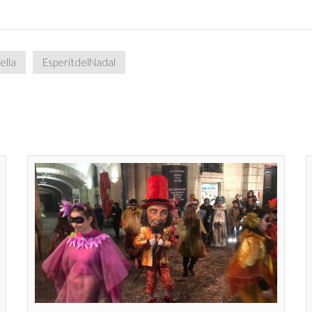
ella
EsperitdelNadal