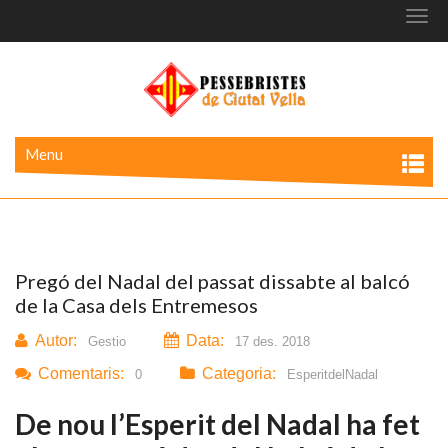
Togg
navi
Menu
Pregó del Nadal del passat dissabte al balcó
de la Casa dels Entremesos
Autor:
Data:
Gestio
17 des. 2018
Comentaris:
Categoria:
0
EsperitdelNadal
De nou l’Esperit del Nadal ha fet