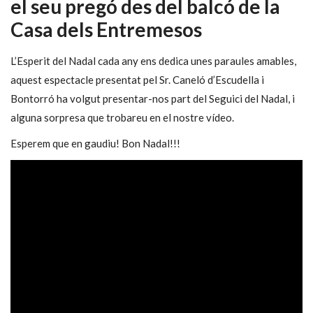
el seu pregó des del balcó de la
Casa dels Entremesos
L’Esperit del Nadal cada any ens dedica unes paraules amables,
aquest espectacle presentat pel Sr. Caneló d’Escudella i
Bontorró ha volgut presentar-nos part del Seguici del Nadal, i
alguna sorpresa que trobareu en el nostre vídeo.
Esperem que en gaudiu! Bon Nadal!!!